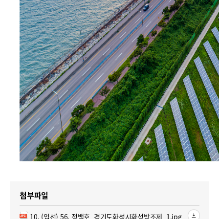
첨부파일
파일 다운로드
10. (입선) 56. 정백호_경기도화성시화성방조제_1.jpg