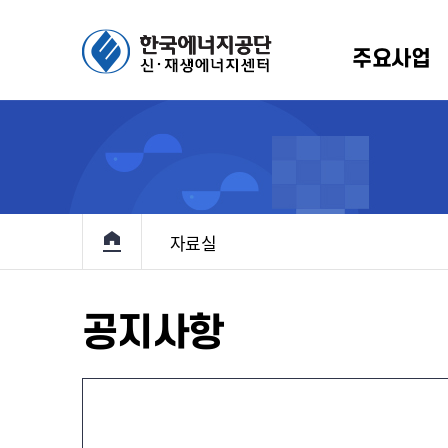
주요사업
에너지 보급확대
생에너지원별 소개
알림/뉴스
인사말
정책 및 통계
설립배경 및 연혁
홍보마당
규정
R
원
항
기술개발 및
규정
신재생 국내외 동향
RPS
이용·보급
원
고
관계법령
신재생에너지 브리핑
고정
메인으로 이동
기본계획
자료실
입찰
지원
료
해외 재생에너지 전시회
전력정보화
및
반조성사업
홍보책자
정책지원사업
공지사항
대여사업
정책지원
원사업
재생e 사용
확인(K-
인
RE100)
 설치의무화제도
통계