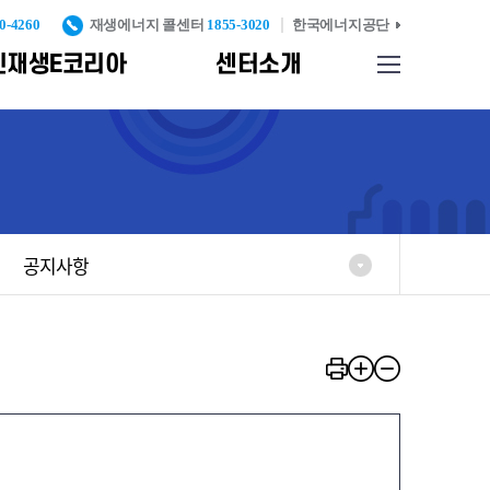
0-4260
재생에너지 콜센터
1855-3020
한국에너지공단
신재생E코리아
센터소개
사이트맵
업기반
찾아오시는길
종합자료실
신재생에너지 설비 인
증 및 검증
리
신재생에너지
발
표준화 및
공지사항
인증고도화
례
신재생에너지설비
실
KS인증
중대형 풍력터빈
KS인증
반
탄소검증제
신재생에너지설비
시공기준