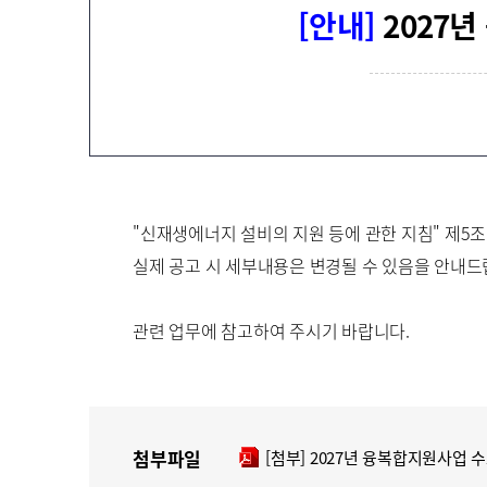
지
[안내]
2027
100
장 재생e 설비
무화제도
/액화
너지종합서비스기업
)
"신재생에너지 설비의 지원 등에 관한 지침" 제5조
실제 공고 시 세부내용은 변경될 수 있음을 안내드
관련 업무에 참고하여 주시기 바랍니다.
첨부파일
[첨부] 2027년 융복합지원사업 수
pdf파일