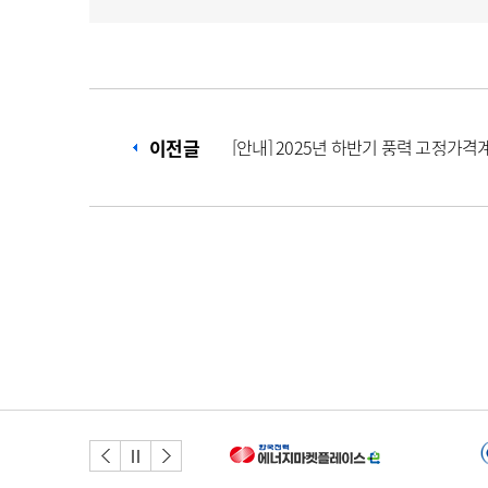
이전글
이전버튼
다음버튼
정지