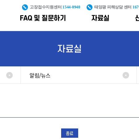
고장접수지원센터
1544-0940
태양광 피해상담 센터
167
FAQ 및 질문하기
자료실
PS
신재생설비 안전관리 및 피해예방
대국민 정보제공
통계자료
조직도
신재생에너지 산
자료실
구축
통계자료
신재생사업 피해예방
신재생에너지
포토갤러
공공주도 대규모
교육콘텐츠
가격계약
보급통계
신재생설비 안전관리
용어사전
해상풍력 단지개
기획운영
알림/뉴스
제도
지원
불합격사
생산량
재생에너지
풍력전후방
클라우드
발전량
일반자료
인프라구축
플랫폼
누적 보급용량
풍력시험인증
신규 보급용량
인프라구축
풍력발전합동지원
산업통계
종료