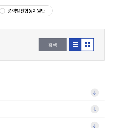
신재생에너지설비
풍력발전합동지원반
안전관리
앨범형식
리스트형식