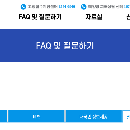
고장접수지원센터
1544-0940
태양광 피해상담 센터
167
FAQ 및 질문하기
자료실
PS
신재생설비 안전관리 및 피해예방
대국민 정보제공
통계자료
조직도
신재생에너지 산
FAQ 및 질문하기
구축
통계자료
신재생사업 피해예방
신재생에너지
포토갤러
공공주도 대규모
교육콘텐츠
가격계약
보급통계
신재생설비 안전관리
용어사전
해상풍력 단지개
기획운영
제도
지원
불합격사
생산량
재생에너지
풍력전후방
클라우드
발전량
일반자료
인프라구축
플랫폼
누적 보급용량
풍력시험인증
신규 보급용량
인프라구축
풍력발전합동지원
산업통계
RPS
대국민 정보제공
신