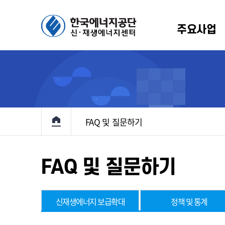
주요사업
에너지 보급확대
생에너지원별 소개
알림/뉴스
인사말
정책 및 통계
설립배경 및 연혁
홍보마당
규정
R
원
항
기술개발 및
규정
신재생 국내외 동향
RPS
이용·보급
원
고
관계법령
신재생에너지 브리핑
고정
메인으로 이동
기본계획
FAQ 및 질문하기
입찰
지원
료
해외 재생에너지 전시회
전력정보화
및
반조성사업
홍보책자
정책지원사업
FAQ 및 질문하기
대여사업
정책지원
원사업
재생e 사용
확인(K-
인
신재생에너지 보급확대
정책 및 통계
RE100)
 설치의무화제도
통계