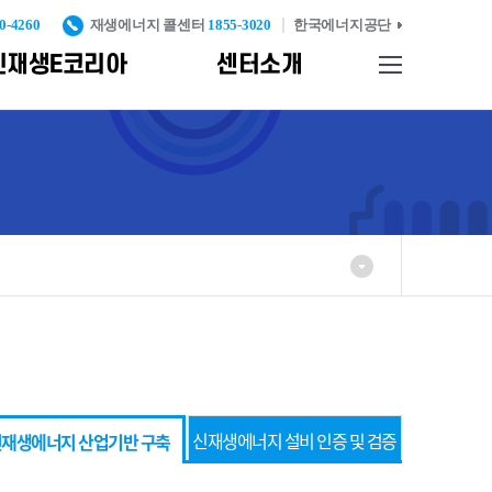
0-4260
재생에너지 콜센터
1855-3020
한국에너지공단
신재생E코리아
센터소개
사이트맵
업기반
찾아오시는길
종합자료실
신재생에너지 설비 인
증 및 검증
리
신재생에너지
발
표준화 및
인증고도화
례
신재생에너지설비
실
KS인증
중대형 풍력터빈
KS인증
반
탄소검증제
신재생에너지 설비 인증 및 검증
재생에너지 산업기반 구축
신재생에너지설비
시공기준