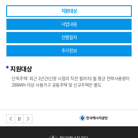
지원대상
사업내용
진행절차
추가정보
지원대상
지
원
단독주택: 최근 1년간(신청 시점의 직전 월까지) 월 평균 전력사용량이
대
200kWh 이상 사용가구 공동주택 및 신규주택은 별도
상
이전버튼
다음버튼
정지