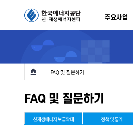
주요사업
에너지 보급확대
생에너지원별 소개
알림/뉴스
인사말
정책 및 통계
설립배경 및 연혁
홍보마당
규정
R
원
항
기술개발 및
규정
신재생 국내외 동향
RPS
이용·보급
원
고
관계법령
신재생에너지 브리핑
고정
메인으로 이동
기본계획
FAQ 및 질문하기
입찰
지원
료
해외 재생에너지 전시회
전력정보화
및
반조성사업
홍보책자
정책지원사업
FAQ 및 질문하기
대여사업
정책지원
원사업
재생e 사용
확인(K-
인
신재생에너지 보급확대
정책 및 통계
RE100)
 설치의무화제도
통계