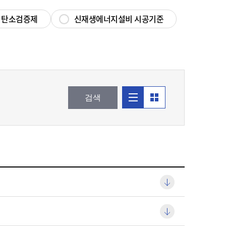
신재생에너지설비
탄소검증제
신재생에너지설비 시공기준
안전관리
앨범형식
리스트형식