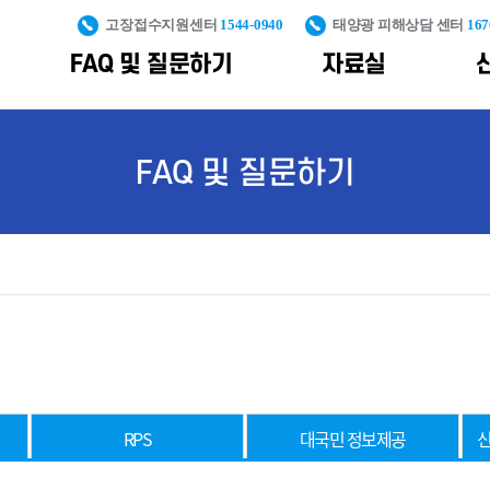
고장접수지원센터
1544-0940
태양광 피해상담 센터
167
FAQ 및 질문하기
자료실
PS
신재생설비 안전관리 및 피해예방
대국민 정보제공
통계자료
조직도
신재생에너지 산
FAQ 및 질문하기
구축
통계자료
신재생사업 피해예방
신재생에너지
포토갤러
공공주도 대규모
교육콘텐츠
가격계약
보급통계
신재생설비 안전관리
용어사전
해상풍력 단지개
기획운영
제도
지원
불합격사
생산량
재생에너지
풍력전후방
클라우드
발전량
일반자료
인프라구축
플랫폼
누적 보급용량
풍력시험인증
신규 보급용량
인프라구축
풍력발전합동지원
산업통계
RPS
대국민 정보제공
신