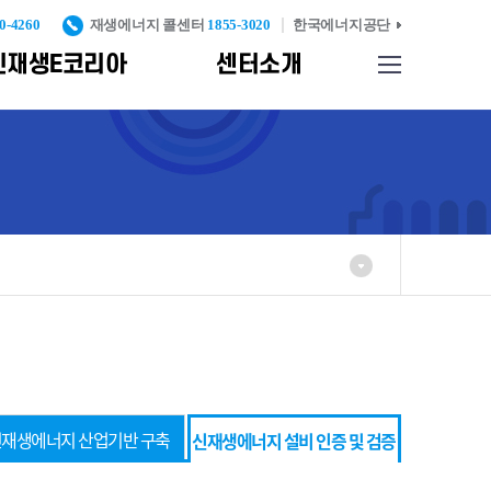
0-4260
재생에너지 콜센터
1855-3020
한국에너지공단
신재생E코리아
센터소개
사이트맵
업기반
찾아오시는길
종합자료실
신재생에너지 설비 인
증 및 검증
리
신재생에너지
발
표준화 및
인증고도화
례
신재생에너지설비
실
KS인증
중대형 풍력터빈
KS인증
반
탄소검증제
재생에너지 산업기반 구축
신재생에너지 설비 인증 및 검증
신재생에너지설비
시공기준