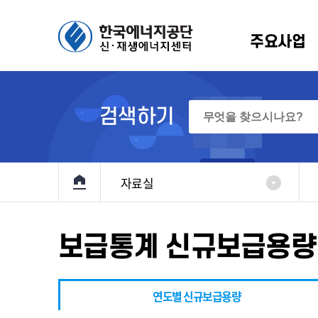
주요사업
에너지 보급확대
생에너지원별 소개
알림/뉴스
인사말
정책 및 통계
설립배경 및 연혁
홍보마당
규정
R
검색하기
원
항
기술개발 및
규정
신재생 국내외 동향
RPS
이용·보급
원
고
관계법령
신재생에너지 브리핑
고정
기본계획
메인으로 이동
입찰
자료실
지원
료
해외 재생에너지 전시회
전력정보화
및
반조성사업
홍보책자
정책지원사업
대여사업
보급통계 신규보급용량
정책지원
원사업
재생e 사용
확인(K-
인
RE100)
연도별 신규보급용량
 설치의무화제도
통계