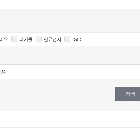
이오
폐기물
연료전지
IGCC
024