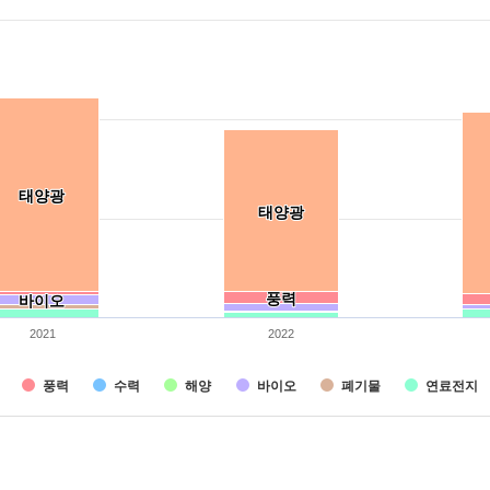
ories.
량. Data ranges from 0 to 5503265.
태양광
태양광
태양광
태양광
풍력
풍력
바이오
바이오
2021
2022
풍력
수력
해양
바이오
폐기물
연료전지