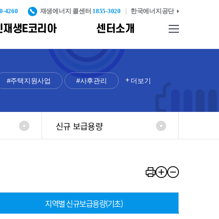
0-4260
재생에너지 콜센터
1855-3020
한국에너지공단
신재생E코리아
센터소개
사이트맵
업기반
찾아오시는길
종합자료실
신재생에너지 설비 인
증 및 검증
#주택지원사업
#사후관리
더보기
리
신재생에너지
발
표준화 및
인증고도화
신규 보급용량
례
신재생에너지설비
실
KS인증
중대형 풍력터빈
KS인증
반
탄소검증제
지역별 신규보급용량(기초)
신재생에너지설비
시공기준