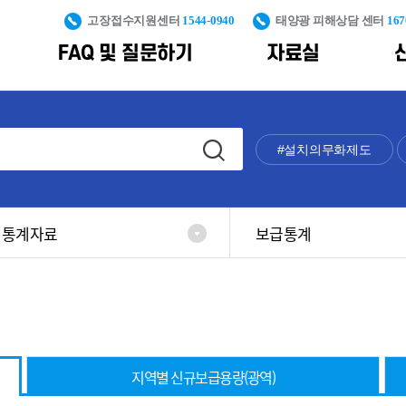
고장접수지원센터
1544-0940
태양광 피해상담 센터
167
FAQ 및 질문하기
자료실
PS
신재생설비 안전관리 및 피해예방
대국민 정보제공
통계자료
조직도
신재생에너지 산
구축
#설치의무화제도
통계자료
신재생사업 피해예방
신재생에너지
포토갤러
공공주도 대규모
교육콘텐츠
가격계약
보급통계
신재생설비 안전관리
용어사전
해상풍력 단지개
기획운영
제도
지원
통계자료
보급통계
불합격사
생산량
재생에너지
풍력전후방
클라우드
발전량
일반자료
인프라구축
플랫폼
누적 보급용량
풍력시험인증
신규 보급용량
인프라구축
풍력발전합동지원
산업통계
지역별 신규보급용량(광역)