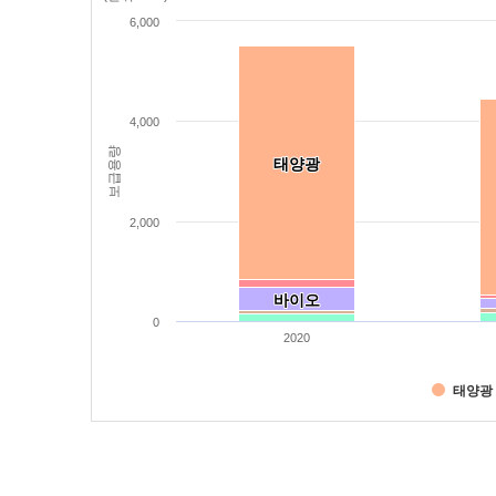
Bar chart with 8 data series.
6,000
(단위: mW)
View as data table, Chart
The chart has 1 X axis displaying categ
4,000
The chart has 1 Y axis displaying 보급용
보급용량
태양광
태양광
2,000
바이오
바이오
0
2020
태양광
End of interactive chart.