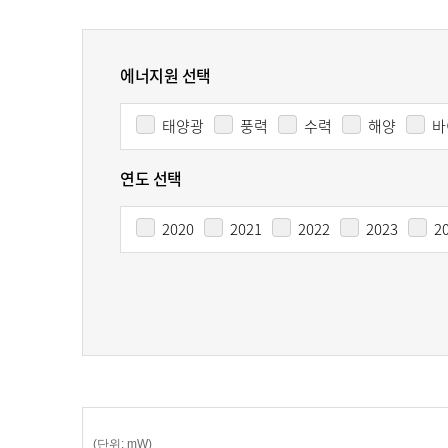
지
100
에너지원 선택
장 재생e 설비
무화제도
/액화
태양광
풍력
수력
해양
바
너지종합서비스기업
)
연도 선택
2020
2021
2022
2023
2
Chart
(단위: mW)