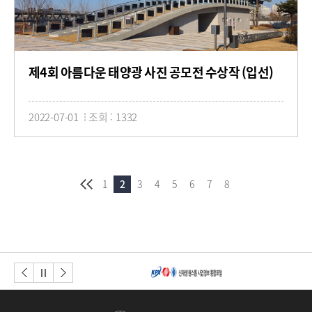
제4회 아름다운 태양광 사진 공모전 수상작 (입선)
2022-07-01
조회 : 1332
1
2
3
4
5
6
7
8
이전버튼
다음버튼
정지