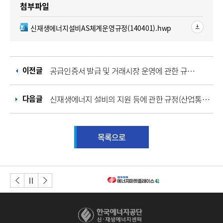
첨부파일
한글파일
신재생에너지설비AS체계운영규정(140401).hwp
이전글
공급인증서 발급 및 거래시장 운영에 관한 규칙 개정ㆍ공고 안내(신재생에너지센터 공고 제2014-8호)
다음글
신재생에너지 설비의 지원 등에 관한 규정(산업통상자원부 고시 제2014-56호) 개정안내
목록으로
이전버튼
다음버튼
정지