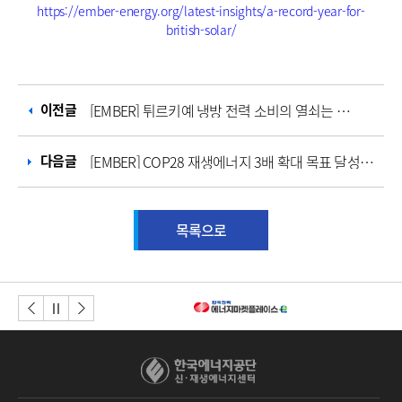
https://ember-energy.org/latest-insights/a-record-year-for-
british-solar/
이전글
[EMBER] 튀르키예 냉방 전력 소비의 열쇠는 태양광과 유연자원
다음글
[EMBER] COP28 재생에너지 3배 확대 목표 달성을 위해서는 각 국가들은 더 큰 목표가 필요
목록으로
이전버튼
다음버튼
정지