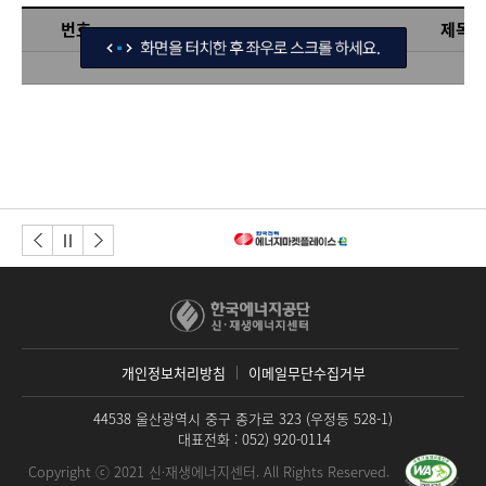
번호
제목
이전버튼
다음버튼
정지
개인정보처리방침
이메일무단수집거부
44538 울산광역시 중구 종가로 323 (우정동 528-1)
대표전화 : 052) 920-0114
Copyright ⓒ 2021 신·재생에너지센터. All Rights Reserved.