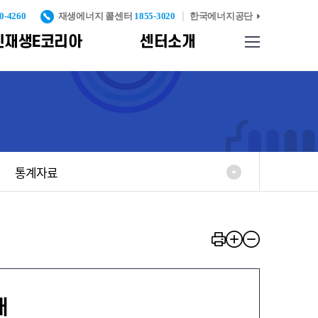
0-4260
재생에너지 콜센터
1855-3020
한국에너지공단
신재생E코리아
센터소개
사이트맵
업기반
찾아오시는길
종합자료실
신재생에너지 설비 인
증 및 검증
리
신재생에너지
발
표준화 및
통계자료
인증고도화
례
신재생에너지설비
실
KS인증
중대형 풍력터빈
KS인증
반
탄소검증제
신재생에너지설비
내
시공기준