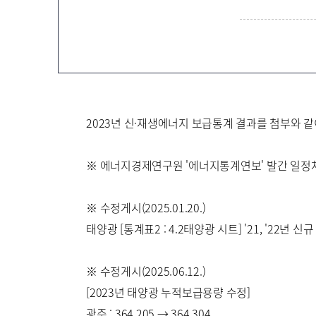
지
100
장 재생e 설비
무화제도
/액화
너지종합서비스기업
)
2023년 신·재생에너지 보급통계 결과를 첨부와 같
※ 에너지경제연구원 '에너지통계연보' 발간 일정차이로
※ 수정게시(2025.01.20.)
태양광 [통계표2 : 4.2태양광 시트] '21, '22년 
※ 수정게시(2025.06.12.)
[2023년 태양광 누적보급용량 수정]
광주 : 364,205 → 364,304