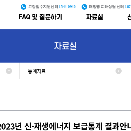
고장접수지원센터
1544-0940
태양광 피해상담 센터
167
FAQ 및 질문하기
자료실
PS
신재생설비 안전관리 및 피해예방
대국민 정보제공
통계자료
조직도
신재생에너지 산
자료실
구축
통계자료
신재생사업 피해예방
신재생에너지
포토갤러
공공주도 대규모
교육콘텐츠
가격계약
보급통계
신재생설비 안전관리
용어사전
해상풍력 단지개
기획운영
통계자료
제도
지원
불합격사
생산량
재생에너지
풍력전후방
클라우드
발전량
일반자료
인프라구축
플랫폼
누적 보급용량
풍력시험인증
신규 보급용량
인프라구축
풍력발전합동지원
산업통계
2023년 신·재생에너지 보급통계 결과안