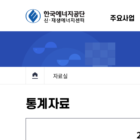
주요사업
에너지 보급확대
생에너지원별 소개
알림/뉴스
인사말
정책 및 통계
설립배경 및 연혁
홍보마당
규정
R
원
항
기술개발 및
규정
신재생 국내외 동향
RPS
이용·보급
원
고
관계법령
신재생에너지 브리핑
고정
메인으로 이동
기본계획
자료실
입찰
지원
료
해외 재생에너지 전시회
전력정보화
및
반조성사업
홍보책자
정책지원사업
통계자료
대여사업
정책지원
원사업
재생e 사용
확인(K-
인
RE100)
 설치의무화제도
통계