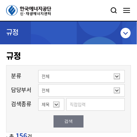
규정
규정
분류
담당부서
검색종류
검색
156
총
건