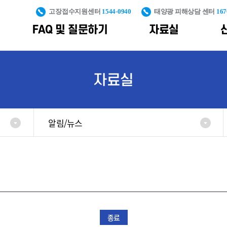
고장접수지원센터
1544-0940
태양광 피해상담 센터
167
FAQ 및 질문하기
자료실
PS
신재생설비 안전관리 및 피해예방
대국민 정보제공
통계자료
조직도
신재생에너지 산
자료실
구축
통계자료
신재생사업 피해예방
신재생에너지
포토갤러
공공주도 대규모
교육콘텐츠
가격계약
보급통계
신재생설비 안전관리
용어사전
해상풍력 단지개
기획운영
알림/뉴스
제도
지원
불합격사
생산량
재생에너지
풍력전후방
클라우드
발전량
일반자료
인프라구축
플랫폼
누적 보급용량
풍력시험인증
신규 보급용량
인프라구축
풍력발전합동지원
산업통계
종료