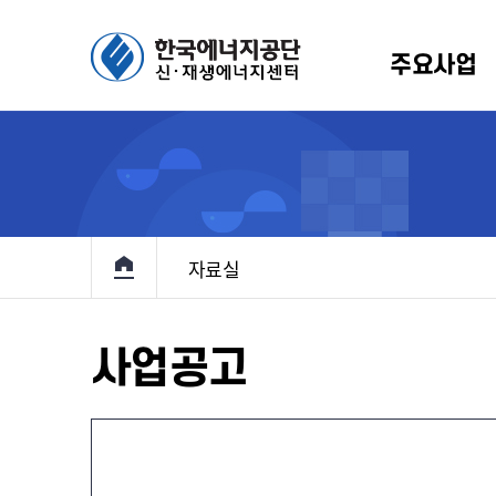
주요사업
에너지 보급확대
생에너지원별 소개
알림/뉴스
인사말
정책 및 통계
설립배경 및 연혁
홍보마당
규정
R
원
항
기술개발 및
규정
신재생 국내외 동향
RPS
이용·보급
원
고
관계법령
신재생에너지 브리핑
고정
메인으로 이동
기본계획
자료실
입찰
지원
료
해외 재생에너지 전시회
전력정보화
및
반조성사업
홍보책자
정책지원사업
사업공고
대여사업
정책지원
원사업
재생e 사용
확인(K-
인
RE100)
 설치의무화제도
통계