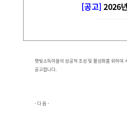
지
[공고]
2026
100
장 재생e 설비
무화제도
/액화
너지종합서비스기업
)
햇빛소득마을의 성공적 조성 및 활성화를 위하여 
공고합니다.
- 다 음 -