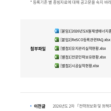
* 등록기준 별 증빙자료에 대해 공고문을 숙지 바라
[붙임1]2026년도6월재생에너지종
한글파일
[붙임2]ReSCO등록관련FAQ.xlsx
엑셀파일
첨부파일
[별첨3]유지관리실적현황.xlsx
엑셀파일
[별첨1]전문인력보유현황.xlsx
엑셀파일
[별첨2]시공실적현황.xlsx
엑셀파일
이전글