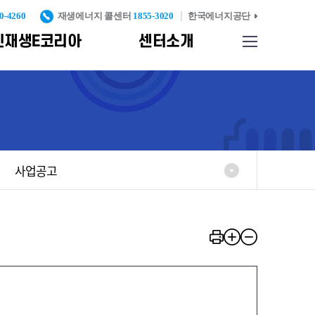
0-4260
재생에너지 콜센터
1855-3020
한국에너지공단
신재생E코리아
센터소개
사이트맵
업기반
찾아오시는길
종합자료실
신재생에너지 설비 인
증 및 검증
리
신재생에너지
발
표준화 및
사업공고
인증고도화
례
신재생에너지설비
실
KS인증
중대형 풍력터빈
KS인증
반
탄소검증제
신재생에너지설비
시공기준