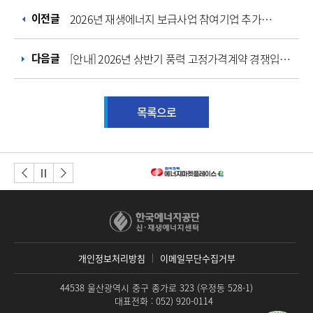
이전글
2026년 재생에너지 보급사업 참여기업 추가모집 최종 선정 결과 및 협약체결 안내
다음글
[안내] 2026년 상반기 풍력 고정가격계약 경쟁입찰 사업자 선정 결과
목록으로
이전버튼
다음버튼
정지
개인정보처리방침
이메일무단수집거부
44538 울산광역시 중구 종가로 323 (우정동 528-1)
대표전화 : 052) 920-0114