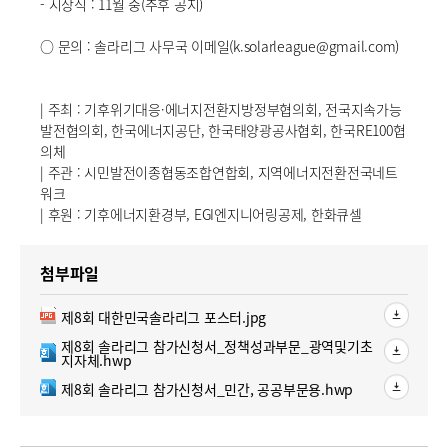
- 시상식 : 11월 중(추후 공지)
○ 문의 : 솔라리그 사무국 이메일(k.solarleague@gmail.com)
| 주최 : 기후위기대응·에너지전환지방정부협의회, 전국지속가능
발전협의회, 한국에너지공단, 한국태양광공사협회, 한국RE100협
의체
| 주관 : 시민발전이종협동조합연합회, 지역에너지전환전국네트
워크
| 후원 : 기후에너지환경부, EGI엔지니어링공제, 한화큐셀
첨부파일
jpg파일
제8회 대한민국솔라리그 포스터.jpg
다운로드
한글파일
제8회 솔라리그 참가신청서_정책성과부문_광역및기초
다운로드
지자체.hwp
한글파일
제8회 솔라리그 참가신청서_민간, 공공부문용.hwp
다운로드