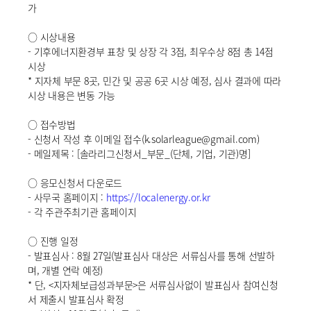
가
○ 시상내용
- 기후에너지환경부 표창 및 상장 각 3점, 최우수상 8점 총 14점
시상
* 지자체 부문 8곳, 민간 및 공공 6곳 시상 예정, 심사 결과에 따라
시상 내용은 변동 가능
○ 접수방법
- 신청서 작성 후 이메일 접수(k.solarleague@gmail.com)
- 메일제목 : [솔라리그신청서_부문_(단체, 기업, 기관)명]
○ 응모신청서 다운로드
- 사무국 홈페이지 :
https://localenergy.or.kr
- 각 주관주최기관 홈페이지
○ 진행 일정
- 발표심사 : 8월 27일(발표심사 대상은 서류심사를 통해 선발하
며, 개별 연락 예정)
* 단, <지자체보급성과부문>은 서류심사없이 발표심사 참여신청
서 제출시 발표심사 확정