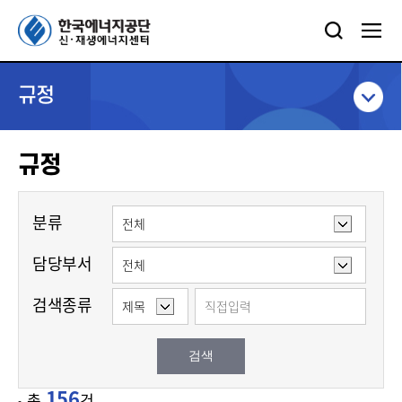
규정
규정
분류
담당부서
검색종류
검색
156
총
건