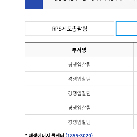
지
100
장 재생e 설비
RPS제도총괄팀
무화제도
/액화
너지종합서비스기업
R
)
부서명
P
S
사
경쟁입찰팀
업
처
>
경쟁입찰팀
경
쟁
경쟁입찰팀
입
찰
팀
경쟁입찰팀
경쟁입찰팀
* 재생에너지 콜센터
(1855-3020)