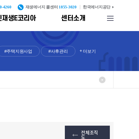
0-4260
재생에너지 콜센터
1855-3020
한국에너지공단
신재생E코리아
센터소개
사이트맵
업기반
찾아오시는길
종합자료실
신재생에너지 설비 인
증 및 검증
#주택지원사업
#사후관리
더보기
리
신재생에너지
발
표준화 및
인증고도화
례
신재생에너지설비
실
KS인증
중대형 풍력터빈
KS인증
반
탄소검증제
신재생에너지설비
전체조직
시공기준
도