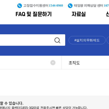
고장접수지원센터
1544-0940
태양광 피해상담 센터
167
FAQ 및 질문하기
자료실
PS
신재생설비 안전관리 및 피해예방
대국민 정보제공
통계자료
조직도
신재생에너지 산
구축
#설치의무화제도
통계자료
신재생사업 피해예방
신재생에너지
포토갤러
공공주도 대규모
교육콘텐츠
가격계약
보급통계
신재생설비 안전관리
용어사전
해상풍력 단지개
기획운영
제도
지원
조직도
불합격사
생산량
재생에너지
풍력전후방
클라우드
발전량
일반자료
인프라구축
플랫폼
누적 보급용량
풍력시험인증
신규 보급용량
인프라구축
풍력발전합동지원
산업통계
할 수 있습니다.
에너지 콜센터(1855-3020)로 전화주시면 빠른 상담이 가능합니다.