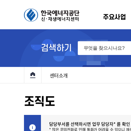
주요사업
에너지 보급확대
생에너지원별 소개
알림/뉴스
인사말
정책 및 통계
설립배경 및 연혁
홍보마당
규정
R
검색하기
원
항
기술개발 및
규정
신재생 국내외 동향
RPS
이용·보급
원
고
관계법령
신재생에너지 브리핑
고정
기본계획
메인으로 이동
입찰
센터소개
지원
료
해외 재생에너지 전시회
전력정보화
및
반조성사업
홍보책자
정책지원사업
대여사업
조직도
정책지원
원사업
재생e 사용
확인(K-
인
RE100)
담당부서를 선택하시면 업무 담당자* 를 확인 
 설치의무화제도
통계
* 많은 문의전화로 인해 통화가 어려울 수 있으니 재생