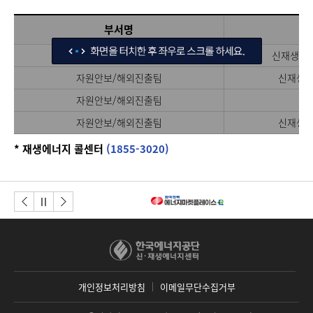
태
부서명
양
광
자원안보/해외진출팀
신재생에너
산
업
자원안보/해외진출팀
신재생에
처
>
자원안보/해외진출팀
재
자
원
자원안보/해외진출팀
신재생에
안
보/
* 재생에너지 콜센터
(1855-3020)
해
외
진
출
이전버튼
다음버튼
정지
팀
개인정보처리방침
이메일무단수집거부